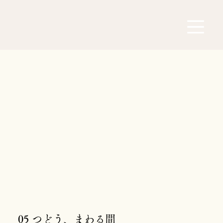
05 つどう、まわる間